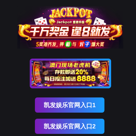
凯发K8天生赢家一触即发
股票代码
中文

300122
凯发K8天生赢家一触即发文化
开展历程
社会荣誉
合规管理
研产实力
在研项目
自主产品
代理产品
服务网络
国际开展
信息公示
研发
生产
流通
上市后管理
公司公告
投资者研讨
人才理念
员工关爱
招聘岗位