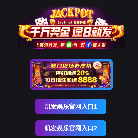
凯发K8天生赢家一触即发
股票代码
中文

300122
凯发K8天生赢家一触即发文化
开展历程
社会荣誉
合规管理
研产实力
在研项目
自主产品
代理产品
服务网络
国际开展
信息公示
研发
生产
流通
上市后管理
公司公告
投资者研讨