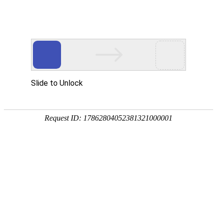
凯发K8天生赢家一触即发
股票代码
中文

300122
凯发K8天生赢家一触即发文化
开展历程
社会荣誉
合规管理
研产实力
在研项目
自主产品
代理产品
服务网络
国际开展
信息公示
研发
生产
流通
上市后管理
凯发K8天生赢家一触即发
开展历
社会荣
合规管
公司公告
投资者研讨
文化
程
誉
理