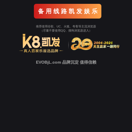
备 用 线 路 凯 发 娱 乐
推荐使用谷歌、UC、火狐、夸客等主流浏览器
（尽量不要使用QQ、搜狗浏览器进入）
EVOBjL.com 品牌沉淀 值得信赖