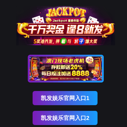
凯发娱乐官网入口1
凯发娱乐官网入口2